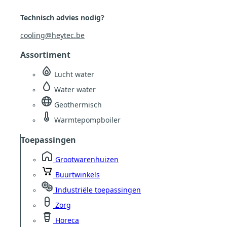
Technisch advies nodig?
cooling@heytec.be
Assortiment
Lucht water
Water water
Geothermisch
Warmtepompboiler
Toepassingen
Grootwarenhuizen
Buurtwinkels
Industriële toepassingen
Zorg
Horeca