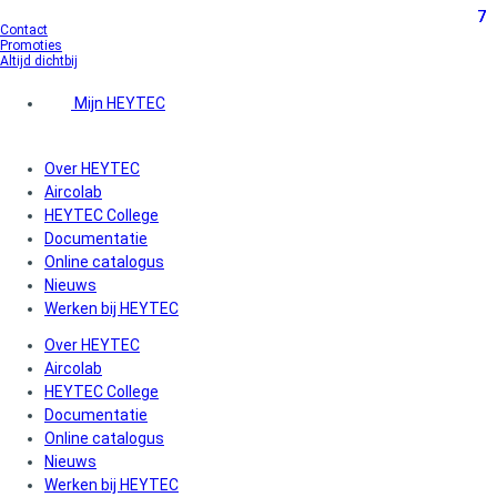
7
7
7
Ga
Contact
naar
Promoties
de
Altijd dichtbij
inhoud
Mijn HEYTEC
Over HEYTEC
Aircolab
HEYTEC College
Documentatie
Online catalogus
Nieuws
Werken bij HEYTEC
Over HEYTEC
Aircolab
HEYTEC College
Documentatie
Online catalogus
Nieuws
Werken bij HEYTEC