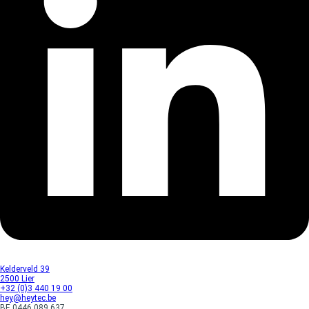
Kelderveld 39
2500 Lier
+32 (0)3 440 19 00
hey@heytec.be
BE 0446.089.637