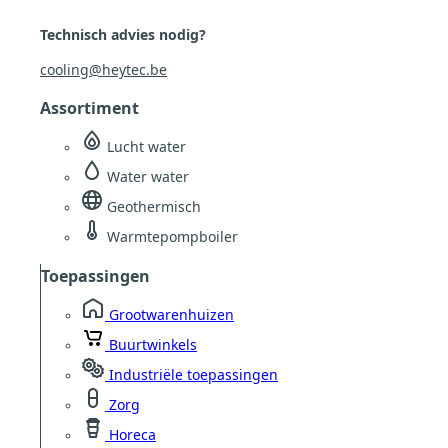
Technisch advies nodig?
cooling@heytec.be
Assortiment
Lucht water
Water water
Geothermisch
Warmtepompboiler
Toepassingen
Grootwarenhuizen
Buurtwinkels
Industriële toepassingen
Zorg
Horeca