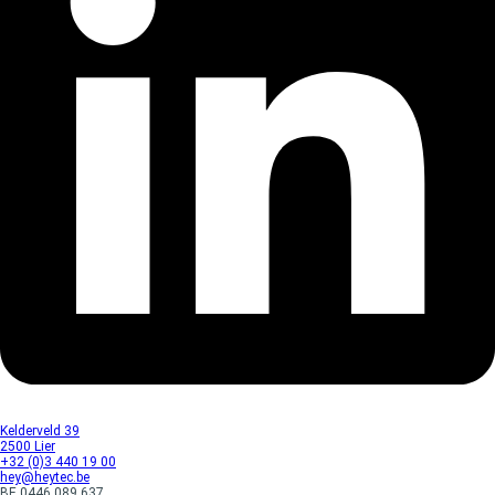
Kelderveld 39
2500 Lier
+32 (0)3 440 19 00
hey@heytec.be
BE 0446.089.637