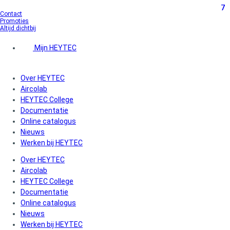
7
7
7
Ga
Contact
naar
Promoties
de
Altijd dichtbij
inhoud
Mijn HEYTEC
Over HEYTEC
Aircolab
HEYTEC College
Documentatie
Online catalogus
Nieuws
Werken bij HEYTEC
Over HEYTEC
Aircolab
HEYTEC College
Documentatie
Online catalogus
Nieuws
Werken bij HEYTEC